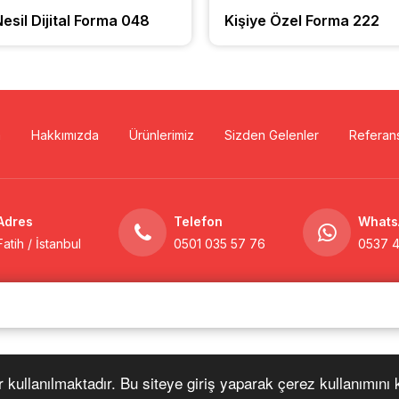
esil Dijital Forma 048
Kişiye Özel Forma 222
a
Hakkımızda
Ürünlerimiz
Sizden Gelenler
Referans
Adres
Telefon
Whats
Fatih / İstanbul
0501 035 57 76
0537 4
r kullanılmaktadır. Bu siteye giriş yaparak çerez kullanımını